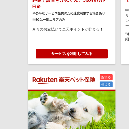
料金！設置もかんたん、5G対応Wi-
Fi※
中
※公平なサービス提供のため速度制限する場合あり
サ
※5Gは一部エリアのみ
ン
ー
月々のお支払いで楽天ポイントが貯まる！
*
細
サービスを利用してみる
貯まる
使える